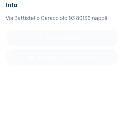
Info
Via Battistello Caracciolo 93 80136 napoli
+39 0815580314
info@studiovitiello.org
Torna su