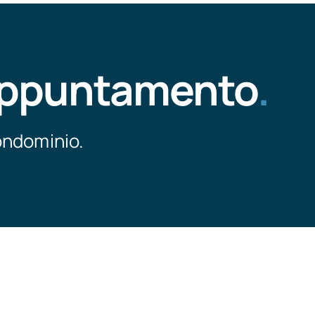
 appuntamento
.
ondominio.