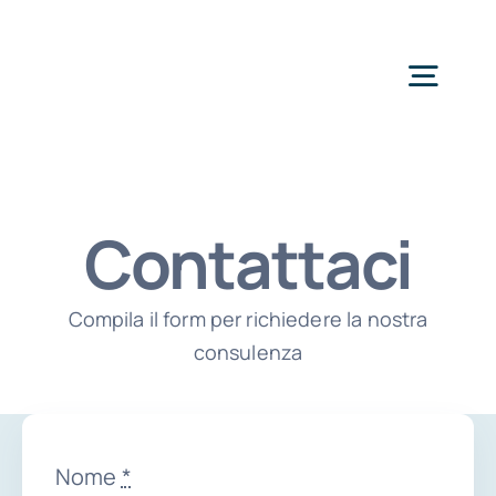
Salta
al
Togg
contenuto
Navig
H
Contattaci
Se
Compila il form per richiedere la nostra
Perchè 
consulenza
Area 
Nome
*