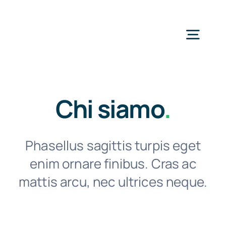
Salta
al
Togg
contenuto
Navig
H
Chi siamo
.
Se
Phasellus sagittis turpis eget
Perchè 
enim ornare finibus. Cras ac
mattis arcu, nec ultrices neque.
Area 